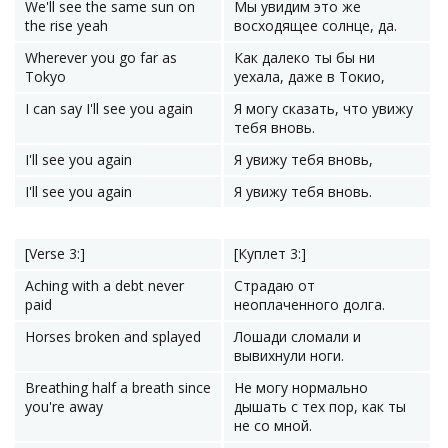
We'll see the same sun on
Мы увидим это же
the rise yeah
восходящее солнце, да.
Wherever you go far as
Как далеко ты бы ни
Tokyo
уехала, даже в Токио,
I can say I'll see you again
Я могу сказать, что увижу
тебя вновь.
I'll see you again
Я увижу тебя вновь,
I'll see you again
Я увижу тебя вновь.
[Verse 3:]
[Куплет 3:]
Aching with a debt never
Страдаю от
paid
неоплаченного долга.
Horses broken and splayed
Лошади сломали и
вывихнули ноги.
Breathing half a breath since
Не могу нормально
you're away
дышать с тех пор, как ты
не со мной.