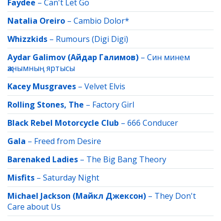
Faydee
–
Can't Let Go
Natalia Oreiro
–
Cambio Dolor*
Whizzkids
–
Rumours (Digi Digi)
Aydar Galimov (Айдар Галимов)
–
Син минем
җанымның яртысы
Kacey Musgraves
–
Velvet Elvis
Rolling Stones, The
–
Factory Girl
Black Rebel Motorcycle Club
–
666 Conducer
Gala
–
Freed from Desire
Barenaked Ladies
–
The Big Bang Theory
Misfits
–
Saturday Night
Michael Jackson (Майкл Джексон)
–
They Don't
Care about Us