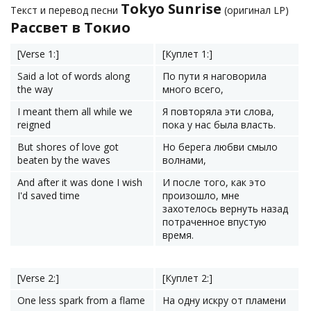
Tokyo Sunrise
Текст и перевод песни
(оригинал LP)
Рассвет в Токио
[Verse 1:]
[Куплет 1:]
Said a lot of words along
По пути я наговорила
the way
много всего,
I meant them all while we
Я повторяла эти слова,
reigned
пока у нас была власть.
But shores of love got
Но берега любви смыло
beaten by the waves
волнами,
And after it was done I wish
И после того, как это
I'd saved time
произошло, мне
захотелось вернуть назад
потраченное впустую
время.
[Verse 2:]
[Куплет 2:]
One less spark from a flame
На одну искру от пламени