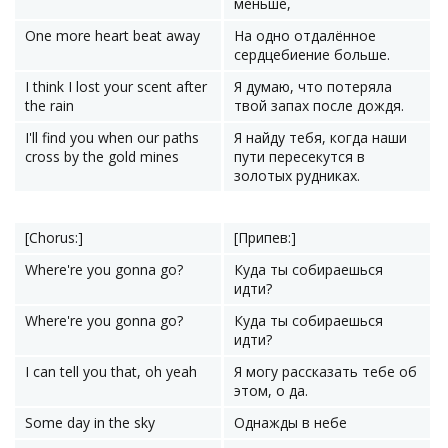
меньше,
One more heart beat away
На одно отдалённое
сердцебиение больше.
I think I lost your scent after
Я думаю, что потеряла
the rain
твой запах после дождя.
I'll find you when our paths
Я найду тебя, когда наши
cross by the gold mines
пути пересекутся в
золотых рудниках.
[Chorus:]
[Припев:]
Where're you gonna go?
Куда ты собираешься
идти?
Where're you gonna go?
Куда ты собираешься
идти?
I can tell you that, oh yeah
Я могу рассказать тебе об
этом, о да.
Some day in the sky
Однажды в небе