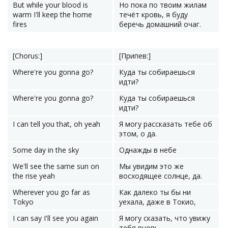
But while your blood is
Но пока по твоим жилам
warm I'll keep the home
течёт кровь, я буду
fires
беречь домашний очаг.
[Chorus:]
[Припев:]
Where're you gonna go?
Куда ты собираешься
идти?
Where're you gonna go?
Куда ты собираешься
идти?
I can tell you that, oh yeah
Я могу рассказать тебе об
этом, о да.
Some day in the sky
Однажды в небе
We'll see the same sun on
Мы увидим это же
the rise yeah
восходящее солнце, да.
Wherever you go far as
Как далеко ты бы ни
Tokyo
уехала, даже в Токио,
I can say I'll see you again
Я могу сказать, что увижу
тебя вновь.