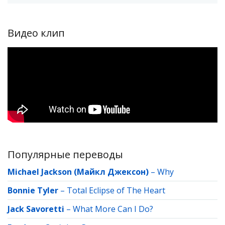
Видео клип
Популярные переводы
Michael Jackson (Майкл Джексон)
–
Why
Bonnie Tyler
–
Total Eclipse of The Heart
Jack Savoretti
–
What More Can I Do?