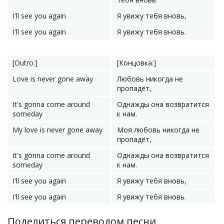
I'll see you again
Я увижу тебя вновь,
I'll see you again
Я увижу тебя вновь.
[Outro:]
[Концовка:]
Love is never gone away
Любовь никогда не
пропадёт,
It's gonna come around
Однажды она возвратится
someday
к нам.
My love is never gone away
Моя любовь никогда не
пропадёт,
It's gonna come around
Однажды она возвратится
someday
к нам.
I'll see you again
Я увижу тебя вновь,
I'll see you again
Я увижу тебя вновь.
Поделиться переводом песни