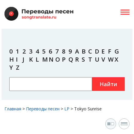
0
1
2
3
4
5
6
7
8
9
A
B
C
D
E
F
G
H
I
J
K
L
M
N
O
P
Q
R
S
T
U
V
W
X
Y
Z
Найти
Главная
>
Переводы песен
>
LP
>
Tokyo Sunrise