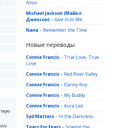
Amor
.
Michael Jackson (Майкл
Джексон)
–
Give in to Me
Nana
–
Remember the Time
Новые переводы
Connie Francis
–
True Love, True
Love
Connie Francis
–
Red River Valley
Connie Francis
–
Danny Boy
Connie Francis
–
My Buddy
Connie Francis
–
Aura Lee
ствую
Syd Matters
–
In the Darkness
усь.
Tears For Fears
–
Sowing the