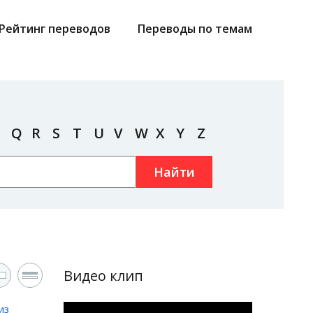
Рейтинг переводов
Переводы по темам
Q
R
S
T
U
V
W
X
Y
Z
Найти
Видео клип
из