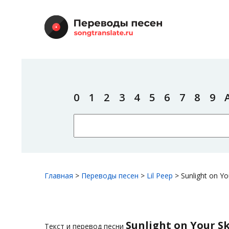
0
1
2
3
4
5
6
7
8
9
Главная
>
Переводы песен
>
Lil Peep
>
Sunlight on Yo
Sunlight on Your S
Текст и перевод песни