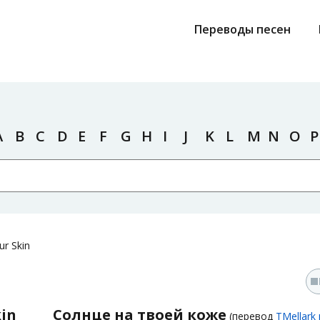
Переводы песен
A
B
C
D
E
F
G
H
I
J
K
L
M
N
O
P
ur Skin
kin
Солнце на твоей коже
(перевод
TMellark 