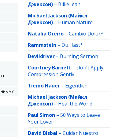
Джексон)
–
Billie Jean
Michael Jackson (Майкл
Джексон)
–
Human Nature
Natalia Oreiro
–
Cambio Dolor*
Rammstein
–
Du Hast*
Devildriver
–
Burning Sermon
Courtney Barnett
–
Don't Apply
Compression Gently
а в
Tiemo Hauer
–
Eigentlich
енным?
Michael Jackson (Майкл
Джексон)
–
Heal the World
Paul Simon
–
50 Ways to Leave
Your Lover
David Bisbal
–
Cuidar Nuestro