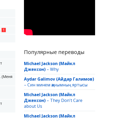
.
1
Популярные переводы
ёт
Michael Jackson (Майкл
Джексон)
–
Why
. (Меня
Aydar Galimov (Айдар Галимов)
–
Син минем җанымның яртысы
Michael Jackson (Майкл
Джексон)
–
They Don't Care
ёт
about Us
Michael Jackson (Майкл