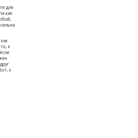
тя для
па как
обой,
 сильна
 как
то, к
если
лжен
друг
Вот, к