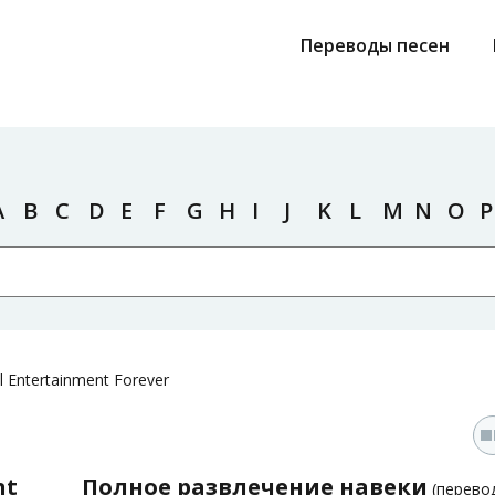
Переводы песен
A
B
C
D
E
F
G
H
I
J
K
L
M
N
O
P
l Entertainment Forever
nt
Полное развлечение навеки
(перево