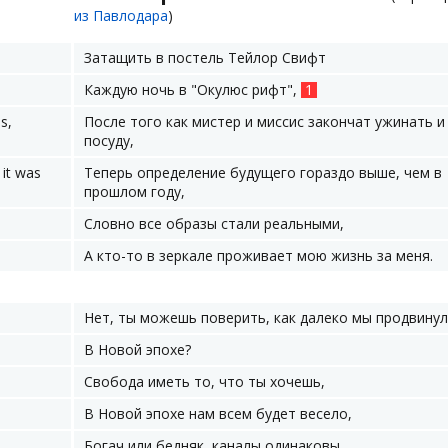
из Павлодара
)
Затащить в постель Тейлор Свифт
Каждую ночь в "Окулюс рифт",
1
s,
После того как мистер и миссис закончат ужинать и
посуду,
 it was
Теперь определение будущего гораздо выше, чем в
прошлом году,
Словно все образы стали реальными,
А кто-то в зеркале проживает мою жизнь за меня.
Нет, ты можешь поверить, как далеко мы продвину
В Новой эпохе?
Свобода иметь то, что ты хочешь,
В Новой эпохе нам всем будет весело,
Богач или бедняк, каналы одинаковы.