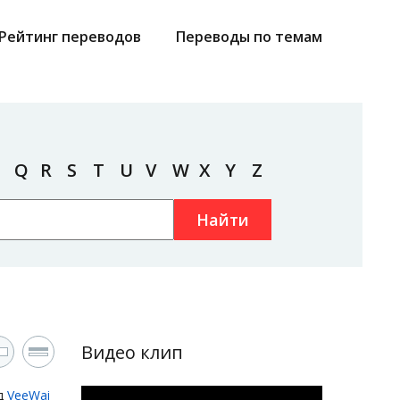
Рейтинг переводов
Переводы по темам
Q
R
S
T
U
V
W
X
Y
Z
Найти
Видео клип
д
VeeWai