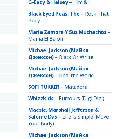
G-Eazy & Halsey
–
Him & I
Black Eyed Peas, The
–
Rock That
Body
Maria Zamora Y Sus Muchachos
–
Mama El Baion
Michael Jackson (Майкл
Джексон)
–
Black Or White
Michael Jackson (Майкл
Джексон)
–
Heal the World
SOFI TUKKER
–
Matadora
Whizzkids
–
Rumours (Digi Digi)
Maesic, Marshall Jefferson &
Salomé Das
–
Life Is Simple (Move
Your Body)
Michael Jackson (Майкл