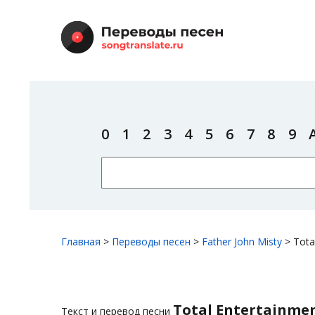
0
1
2
3
4
5
6
7
8
9
Главная
>
Переводы песен
>
Father John Misty
>
Tota
Total Entertainme
Текст и перевод песни