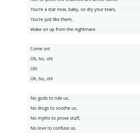
You're a star now, baby, so dry your tears,
You're just like them,
Wake on up from the nightmare.
Come on!
Oh, ho, oh!
Oh!
Oh, ho, oh!
No gods to rule us,
No drugs to soothe us,
No myths to prove stuff,
No love to confuse us.