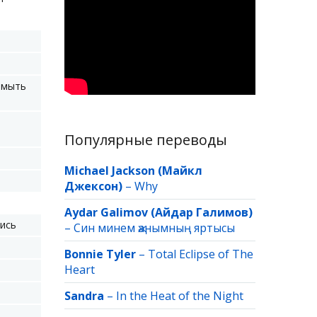
 мыть
Популярные переводы
Michael Jackson (Майкл
Джексон)
–
Why
Aydar Galimov (Айдар Галимов)
лись
–
Син минем җанымның яртысы
Bonnie Tyler
–
Total Eclipse of The
Heart
Sandra
–
In the Heat of the Night