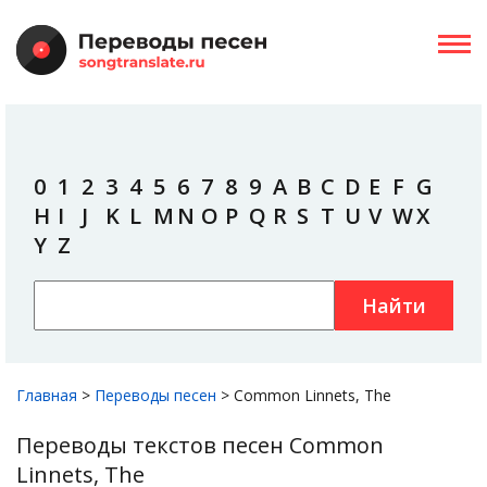
0
1
2
3
4
5
6
7
8
9
A
B
C
D
E
F
G
H
I
J
K
L
M
N
O
P
Q
R
S
T
U
V
W
X
Y
Z
Найти
Главная
>
Переводы песен
>
Common Linnets, The
Переводы текстов песен Common
Linnets, The