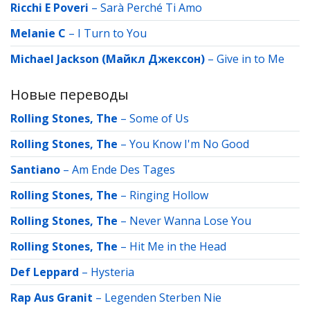
Ricchi E Poveri
–
Sarà Perché Ti Amo
Melanie C
–
I Turn to You
Michael Jackson (Майкл Джексон)
–
Give in to Me
Новые переводы
Rolling Stones, The
–
Some of Us
Rolling Stones, The
–
You Know I'm No Good
Santiano
–
Am Ende Des Tages
Rolling Stones, The
–
Ringing Hollow
Rolling Stones, The
–
Never Wanna Lose You
Rolling Stones, The
–
Hit Me in the Head
Def Leppard
–
Hysteria
Rap Aus Granit
–
Legenden Sterben Nie