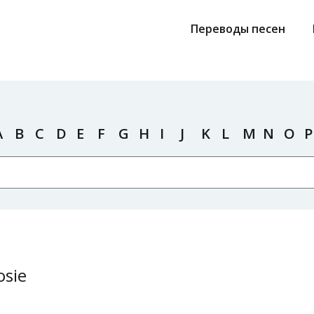
Переводы песен
A
B
C
D
E
F
G
H
I
J
K
L
M
N
O
P
osie