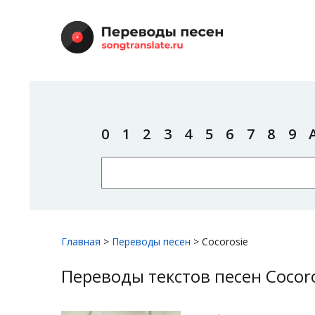
0
1
2
3
4
5
6
7
8
9
Главная
>
Переводы песен
>
Cocorosie
Переводы текстов песен Cocor