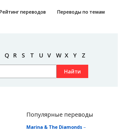
Рейтинг переводов
Переводы по темам
Q
R
S
T
U
V
W
X
Y
Z
Найти
Популярные переводы
Marina & The Diamonds
–