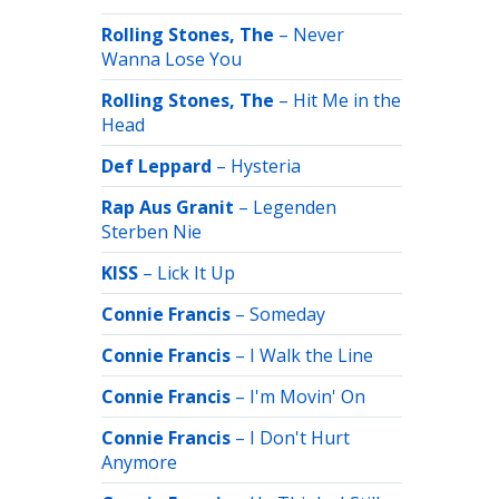
Rolling Stones, The
–
Never
Wanna Lose You
Rolling Stones, The
–
Hit Me in the
Head
Def Leppard
–
Hysteria
Rap Aus Granit
–
Legenden
Sterben Nie
KISS
–
Lick It Up
Connie Francis
–
Someday
Connie Francis
–
I Walk the Line
Connie Francis
–
I'm Movin' On
Connie Francis
–
I Don't Hurt
Anymore