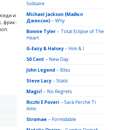
Solitaire
Michael Jackson (Майкл
эседи и
Джексон)
–
Why
, фрик-
хоп.
Bonnie Tyler
–
Total Eclipse of The
Heart
G-Eazy & Halsey
–
Him & I
50 Cent
–
New Day
John Legend
–
Bliss
Steve Lacy
–
Static
Magic!
–
No Regrets
Ricchi E Poveri
–
Sarà Perché Ti
Amo
Stromae
–
Formidable