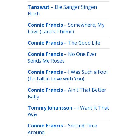
Tanzwut
–
Die Sänger Singen
Noch
Connie Francis
–
Somewhere, My
Love (Lara's Theme)
Connie Francis
–
The Good Life
Connie Francis
–
No One Ever
Sends Me Roses
Connie Francis
–
I Was Such a Fool
(To Fall in Love with You)
Connie Francis
–
Ain't That Better
Baby
Tommy Johansson
–
I Want It That
Way
Connie Francis
–
Second Time
Around