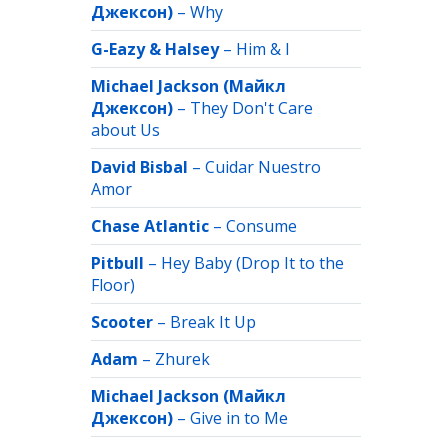
Джексон)
–
Why
G-Eazy & Halsey
–
Him & I
Michael Jackson (Майкл
Джексон)
–
They Don't Care
about Us
David Bisbal
–
Cuidar Nuestro
Amor
Chase Atlantic
–
Consume
Pitbull
–
Hey Baby (Drop It to the
Floor)
Scooter
–
Break It Up
Adam
–
Zhurek
Michael Jackson (Майкл
Джексон)
–
Give in to Me