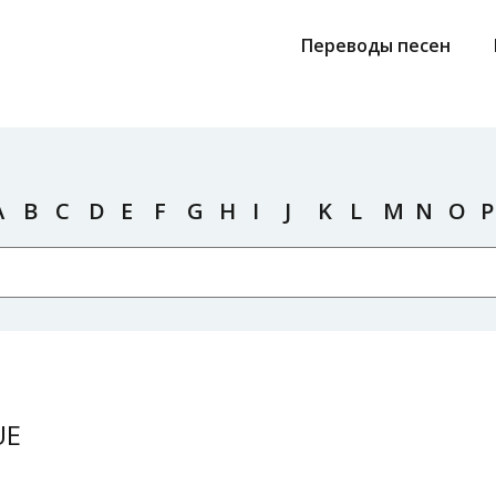
Переводы песен
A
B
C
D
E
F
G
H
I
J
K
L
M
N
O
P
UE