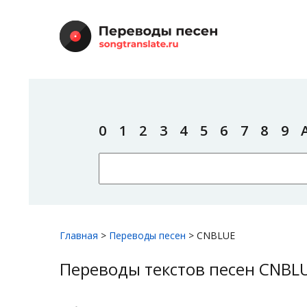
0
1
2
3
4
5
6
7
8
9
Главная
>
Переводы песен
>
CNBLUE
Переводы текстов песен CNBL