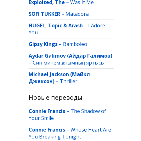
Exploited, The
–
Was It Me
SOFI TUKKER
–
Matadora
HUGEL, Topic & Arash
–
I Adore
You
Gipsy Kings
–
Bamboleo
Aydar Galimov (Айдар Галимов)
–
Син минем җанымның яртысы
Michael Jackson (Майкл
Джексон)
–
Thriller
Новые переводы
Connie Francis
–
The Shadow of
Your Smile
Connie Francis
–
Whose Heart Are
You Breaking Tonight