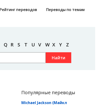
Рейтинг переводов
Переводы по темам
Q
R
S
T
U
V
W
X
Y
Z
Найти
Популярные переводы
Michael Jackson (Майкл