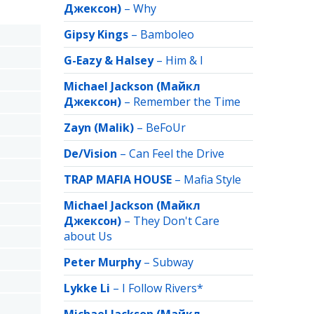
Джексон)
–
Why
Gipsy Kings
–
Bamboleo
G-Eazy & Halsey
–
Him & I
Michael Jackson (Майкл
Джексон)
–
Remember the Time
Zayn (Malik)
–
BeFoUr
De/Vision
–
Can Feel the Drive
TRAP MAFIA HOUSE
–
Mafia Style
Michael Jackson (Майкл
Джексон)
–
They Don't Care
about Us
Peter Murphy
–
Subway
Lykke Li
–
I Follow Rivers*