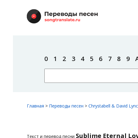
0
1
2
3
4
5
6
7
8
9
Главная
>
Переводы песен
>
Chrystabell & David Lyn
Sublime Eternal Lo
Текст и перевод песни