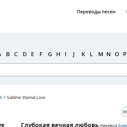
Переводы песен
A
B
C
D
E
F
G
H
I
J
K
L
M
N
O
P
ch
>
Sublime Eternal Love
ve
Глубокая вечная любовь
(перевод
Алек