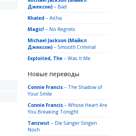
Michael Jackson (Майкл
Джексон)
–
Bad
Khaled
–
Aicha
Magic!
–
No Regrets
Michael Jackson (Майкл
Джексон)
–
Smooth Criminal
Exploited, The
–
Was It Me
Новые переводы
Connie Francis
–
The Shadow of
Your Smile
Connie Francis
–
Whose Heart Are
You Breaking Tonight
Tanzwut
–
Die Sänger Singen
Noch