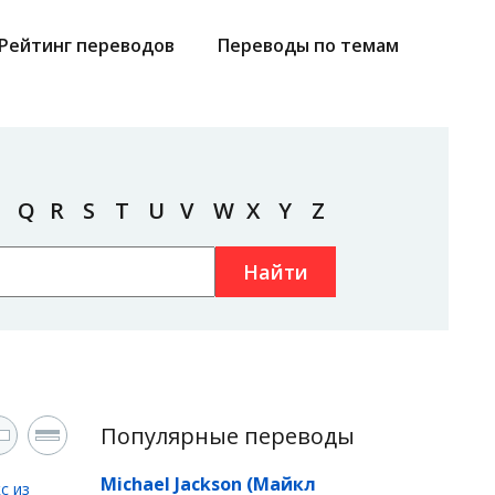
Рейтинг переводов
Переводы по темам
Q
R
S
T
U
V
W
X
Y
Z
Найти
Популярные переводы
Michael Jackson (Майкл
с из