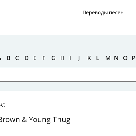
Переводы песен
A
B
C
D
E
F
G
H
I
J
K
L
M
N
O
P
hug
 Brown & Young Thug