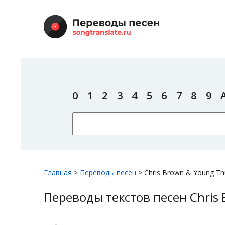
0
1
2
3
4
5
6
7
8
9
Главная
>
Переводы песен
>
Chris Brown & Young T
Переводы текстов песен Chris