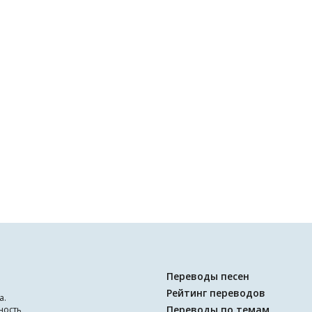
Переводы песен
Рейтинг переводов
а.
Переводы по темам
ность