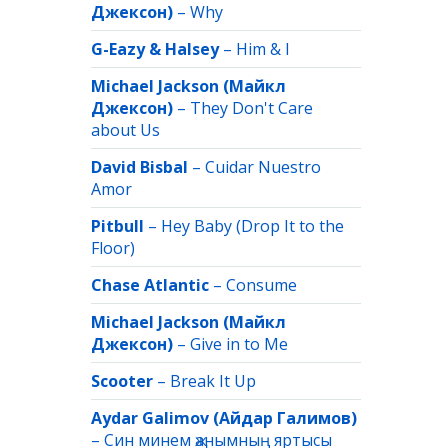
Джексон)
–
Why
G-Eazy & Halsey
–
Him & I
Michael Jackson (Майкл
Джексон)
–
They Don't Care
about Us
David Bisbal
–
Cuidar Nuestro
Amor
Pitbull
–
Hey Baby (Drop It to the
Floor)
Chase Atlantic
–
Consume
Michael Jackson (Майкл
Джексон)
–
Give in to Me
Scooter
–
Break It Up
Aydar Galimov (Айдар Галимов)
–
Син минем җанымның яртысы