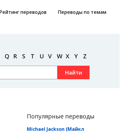
Рейтинг переводов
Переводы по темам
Q
R
S
T
U
V
W
X
Y
Z
Найти
Популярные переводы
Michael Jackson (Майкл