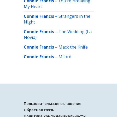
Connie Francis
–
You're Breaking
My Heart
Connie Francis
–
Strangers in the
Night
Connie Francis
–
The Wedding (La
Novia)
Connie Francis
–
Mack the Knife
Connie Francis
–
Milord
Пользовательское оглашение
Обратная связь
Политика конфиденциальности