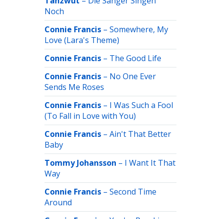
Tanzwut
–
Die Sänger Singen
Noch
Connie Francis
–
Somewhere, My
Love (Lara's Theme)
Connie Francis
–
The Good Life
Connie Francis
–
No One Ever
Sends Me Roses
Connie Francis
–
I Was Such a Fool
(To Fall in Love with You)
Connie Francis
–
Ain't That Better
Baby
Tommy Johansson
–
I Want It That
Way
Connie Francis
–
Second Time
Around