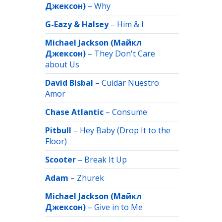
Джексон)
–
Why
G-Eazy & Halsey
–
Him & I
Michael Jackson (Майкл
Джексон)
–
They Don't Care
about Us
David Bisbal
–
Cuidar Nuestro
Amor
Chase Atlantic
–
Consume
Pitbull
–
Hey Baby (Drop It to the
Floor)
Scooter
–
Break It Up
Adam
–
Zhurek
Michael Jackson (Майкл
Джексон)
–
Give in to Me