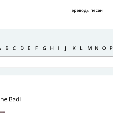
Переводы песен
A
B
C
D
E
F
G
H
I
J
K
L
M
N
O
P
ne Badi