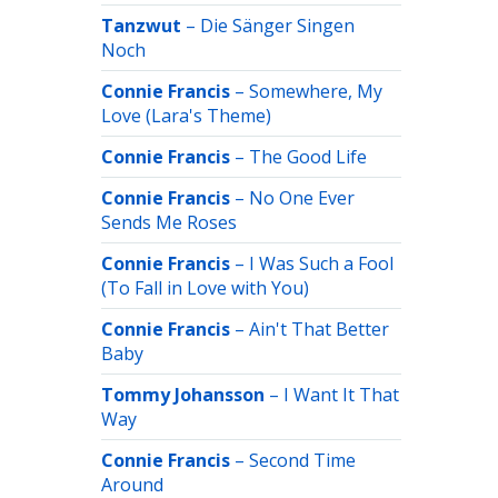
Tanzwut
–
Die Sänger Singen
Noch
Connie Francis
–
Somewhere, My
Love (Lara's Theme)
Connie Francis
–
The Good Life
Connie Francis
–
No One Ever
Sends Me Roses
Connie Francis
–
I Was Such a Fool
(To Fall in Love with You)
Connie Francis
–
Ain't That Better
Baby
Tommy Johansson
–
I Want It That
Way
Connie Francis
–
Second Time
Around