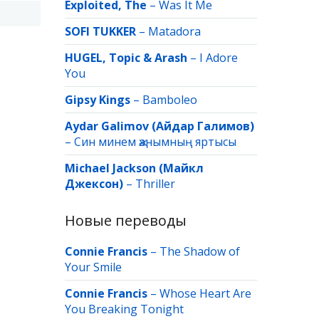
Exploited, The
–
Was It Me
SOFI TUKKER
–
Matadora
HUGEL, Topic & Arash
–
I Adore
You
Gipsy Kings
–
Bamboleo
Aydar Galimov (Айдар Галимов)
–
Син минем җанымның яртысы
Michael Jackson (Майкл
Джексон)
–
Thriller
Новые переводы
Connie Francis
–
The Shadow of
Your Smile
Connie Francis
–
Whose Heart Are
You Breaking Tonight