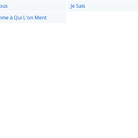
ous
Je Sais
me à Qui L'on Ment