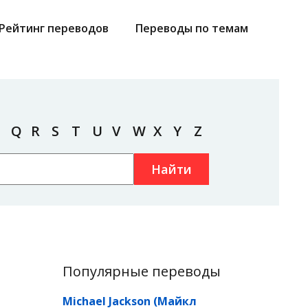
Рейтинг переводов
Переводы по темам
Q
R
S
T
U
V
W
X
Y
Z
Найти
Популярные переводы
Michael Jackson (Майкл