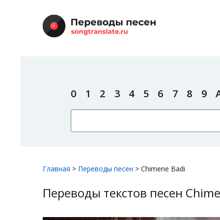
0
1
2
3
4
5
6
7
8
9
Главная
>
Переводы песен
>
Chimene Badi
Переводы текстов песен Chime