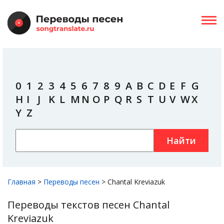
0
1
2
3
4
5
6
7
8
9
A
B
C
D
E
F
G
H
I
J
K
L
M
N
O
P
Q
R
S
T
U
V
W
X
Y
Z
Найти
Главная
>
Переводы песен
>
Chantal Kreviazuk
Переводы текстов песен Chantal
Kreviazuk