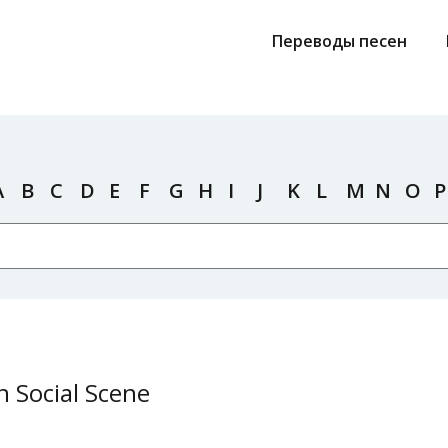
Переводы песен
A
B
C
D
E
F
G
H
I
J
K
L
M
N
O
P
 Social Scene