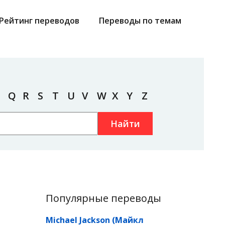
Рейтинг переводов
Переводы по темам
Q
R
S
T
U
V
W
X
Y
Z
Найти
Популярные переводы
Michael Jackson (Майкл