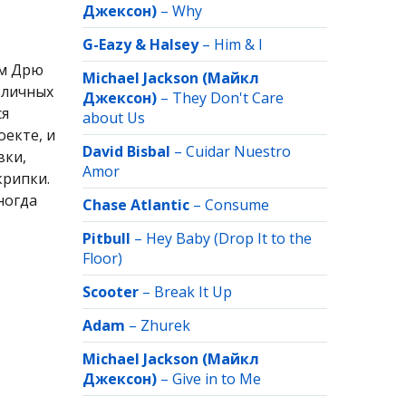
Джексон)
–
Why
G-Eazy & Halsey
–
Him & I
ом Дрю
Michael Jackson (Майкл
зличных
Джексон)
–
They Don't Care
ся
about Us
екте, и
David Bisbal
–
Cuidar Nuestro
вки,
Amor
крипки.
ногда
Chase Atlantic
–
Consume
Pitbull
–
Hey Baby (Drop It to the
Floor)
Scooter
–
Break It Up
Adam
–
Zhurek
Michael Jackson (Майкл
Джексон)
–
Give in to Me