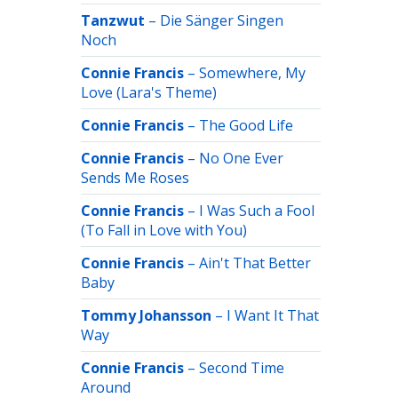
Tanzwut
–
Die Sänger Singen
Noch
Connie Francis
–
Somewhere, My
Love (Lara's Theme)
Connie Francis
–
The Good Life
Connie Francis
–
No One Ever
Sends Me Roses
Connie Francis
–
I Was Such a Fool
(To Fall in Love with You)
Connie Francis
–
Ain't That Better
Baby
Tommy Johansson
–
I Want It That
Way
Connie Francis
–
Second Time
Around