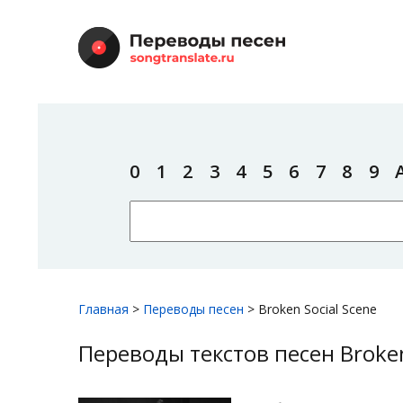
0
1
2
3
4
5
6
7
8
9
Главная
>
Переводы песен
>
Broken Social Scene
Переводы текстов песен Broken