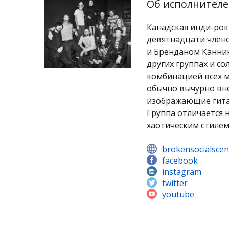
Об исполнителе
Канадская инди-рок
девятнадцати член
и Бренданом Каннин
других группах и со
комбинацией всех м
обычно вычурно вне
изображающие гитар
Группа отличается 
хаотическим стиле
brokensocialscen
facebook
instagram
twitter
youtube