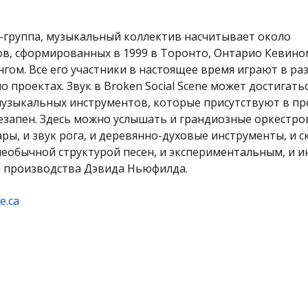
-группа, музыкальный коллектив насчитывает около
ов, сформированных в 1999 в Торонто, Онтарио Кевин
гом. Все его участники в настоящее время играют в ра
ло проектах. Звук в Broken Social Scene может достигать
узыкальных инструментов, которые присутствуют в про
запен. Здесь можно услышать и грандиозные оркестро
ы, и звук рога, и деревянно-духовые инструменты, и с
необычной структурой песен, и экспериментальным, и и
м производства Дэвида Ньюфилда.
e.ca