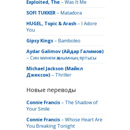
Exploited, The
–
Was It Me
SOFI TUKKER
–
Matadora
HUGEL, Topic & Arash
–
I Adore
You
Gipsy Kings
–
Bamboleo
Aydar Galimov (Айдар Галимов)
–
Син минем җанымның яртысы
Michael Jackson (Майкл
Джексон)
–
Thriller
Новые переводы
Connie Francis
–
The Shadow of
Your Smile
Connie Francis
–
Whose Heart Are
You Breaking Tonight