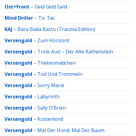
Ost+Front
–
Geld Geld Geld
Mind Driller
–
Tic-Tac
KAJ
–
Bara Bada Bastu (Trauma Edition)
Versengold
–
Zum Horizont
Versengold
–
Trink Aus! – Der Alte Rathenstein
Versengold
–
Thekenmädchen
Versengold
–
Tod Und Trommeln
Versengold
–
Sorry Marie
Versengold
–
Labyrinth
Versengold
–
Sally O’Brien
Versengold
–
Küstenkind
Versengold
–
Mal Der Hund, Mal Der Baum