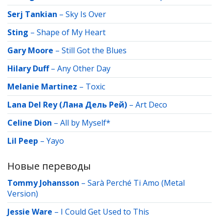
Serj Tankian
–
Sky Is Over
Sting
–
Shape of My Heart
Gary Moore
–
Still Got the Blues
Hilary Duff
–
Any Other Day
Melanie Martinez
–
Toxic
Lana Del Rey (Лана Дель Рей)
–
Art Deco
Celine Dion
–
All by Myself*
Lil Peep
–
Yayo
Новые переводы
Tommy Johansson
–
Sarà Perché Ti Amo (Metal
Version)
Jessie Ware
–
I Could Get Used to This