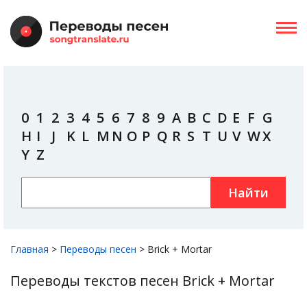
0
1
2
3
4
5
6
7
8
9
A
B
C
D
E
F
G
H
I
J
K
L
M
N
O
P
Q
R
S
T
U
V
W
X
Y
Z
Найти
Главная
>
Переводы песен
>
Brick + Mortar
Переводы текстов песен Brick + Mortar