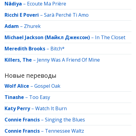
Nâdiya
–
Ecoute Ma Prière
Ricchi E Poveri
–
Sarà Perché Ti Amo
Adam
–
Zhurek
Michael Jackson (Майкл Джексон)
–
In The Closet
Meredith Brooks
–
Bitch*
Killers, The
–
Jenny Was A Friend Of Mine
Новые переводы
Wolf Alice
–
Gospel Oak
Tinashe
–
Too Easy
Katy Perry
–
Watch It Burn
Connie Francis
–
Singing the Blues
Connie Francis
–
Tennessee Waltz