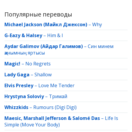
Популярные переводы
Michael Jackson (Майкл Джексон)
–
Why
G-Eazy & Halsey
–
Him & I
Aydar Galimov (Айдар Галимов)
–
Син минем
җанымның яртысы
Magic!
–
No Regrets
Lady Gaga
–
Shallow
Elvis Presley
–
Love Me Tender
Hrystyna Soloviy
–
Тримай
Whizzkids
–
Rumours (Digi Digi)
Maesic, Marshall Jefferson & Salomé Das
–
Life Is
Simple (Move Your Body)