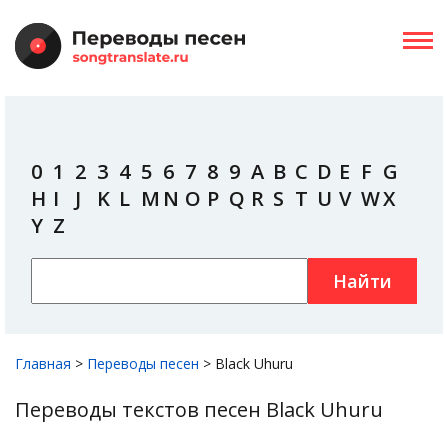
0
1
2
3
4
5
6
7
8
9
A
B
C
D
E
F
G
H
I
J
K
L
M
N
O
P
Q
R
S
T
U
V
W
X
Y
Z
Найти
Главная
>
Переводы песен
>
Black Uhuru
Переводы текстов песен Black Uhuru