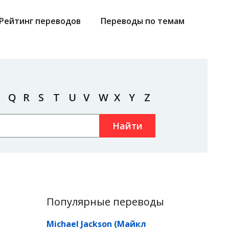
Рейтинг переводов
Переводы по темам
Q
R
S
T
U
V
W
X
Y
Z
Найти
Популярные переводы
Michael Jackson (Майкл