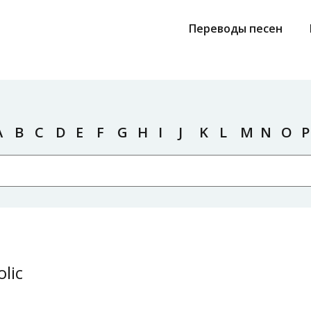
Переводы песен
A
B
C
D
E
F
G
H
I
J
K
L
M
N
O
P
lic