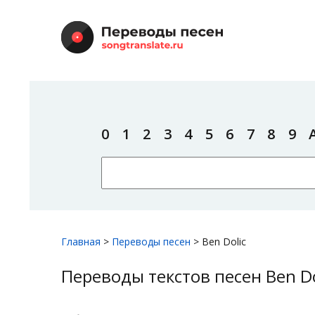
0
1
2
3
4
5
6
7
8
9
Главная
>
Переводы песен
>
Ben Dolic
Переводы текстов песен Ben Do