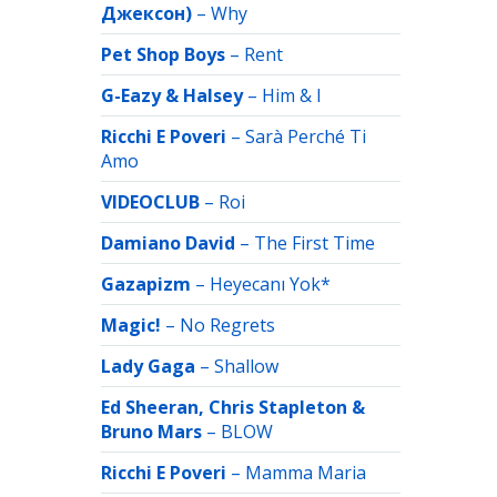
Джексон)
–
Why
Pet Shop Boys
–
Rent
G-Eazy & Halsey
–
Him & I
Ricchi E Poveri
–
Sarà Perché Ti
Amo
VIDEOCLUB
–
Roi
Damiano David
–
The First Time
Gazapizm
–
Heyecanı Yok*
Magic!
–
No Regrets
Lady Gaga
–
Shallow
Ed Sheeran, Chris Stapleton &
Bruno Mars
–
BLOW
Ricchi E Poveri
–
Mamma Maria