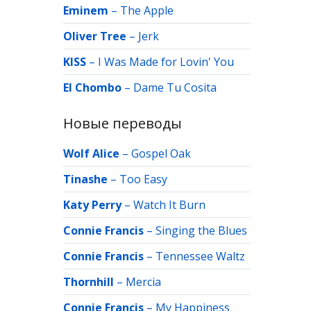
Eminem
–
The Apple
Oliver Tree
–
Jerk
KISS
–
I Was Made for Lovin' You
El Chombo
–
Dame Tu Cosita
Новые переводы
Wolf Alice
–
Gospel Oak
Tinashe
–
Too Easy
Katy Perry
–
Watch It Burn
Connie Francis
–
Singing the Blues
Connie Francis
–
Tennessee Waltz
Thornhill
–
Mercia
Connie Francis
–
My Happiness