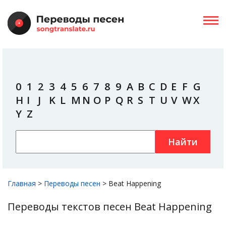
0
1
2
3
4
5
6
7
8
9
A
B
C
D
E
F
G
H
I
J
K
L
M
N
O
P
Q
R
S
T
U
V
W
X
Y
Z
Найти
Главная
>
Переводы песен
>
Beat Happening
Переводы текстов песен Beat Happening