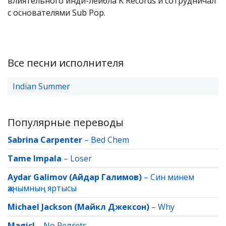
влиятельного инди-лейбла K Records и сотрудничал
с основателями Sub Pop.
Все песни исполнителя
Indian Summer
Популярные переводы
Sabrina Carpenter
–
Bed Chem
Tame Impala
–
Loser
Aydar Galimov (Айдар Галимов)
–
Син минем
җанымның яртысы
Michael Jackson (Майкл Джексон)
–
Why
Magic!
–
No Regrets