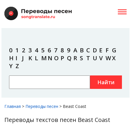
0
1
2
3
4
5
6
7
8
9
A
B
C
D
E
F
G
H
I
J
K
L
M
N
O
P
Q
R
S
T
U
V
W
X
Y
Z
Найти
Главная
>
Переводы песен
>
Beast Coast
Переводы текстов песен Beast Coast