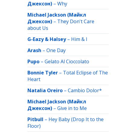
Джексон)
–
Why
Michael Jackson (Майкл
Джексон)
–
They Don't Care
about Us
G-Eazy & Halsey
–
Him & I
Arash
–
One Day
Pupo
–
Gelato Al Cioccolato
Bonnie Tyler
–
Total Eclipse of The
Heart
Natalia Oreiro
–
Cambio Dolor*
Michael Jackson (Майкл
Джексон)
–
Give in to Me
Pitbull
–
Hey Baby (Drop It to the
Floor)