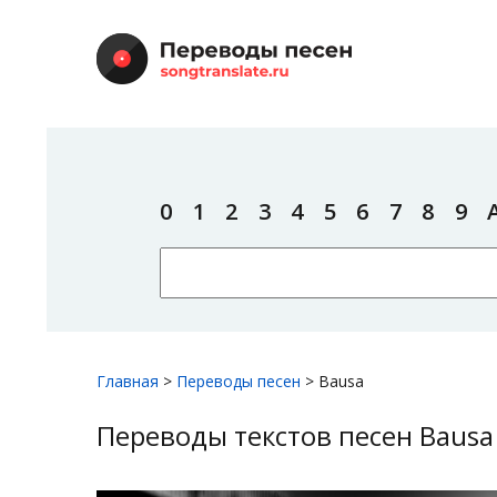
0
1
2
3
4
5
6
7
8
9
Главная
>
Переводы песен
>
Bausa
Переводы текстов песен Bausa