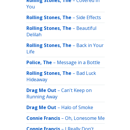
Rolling Stones, The
–
Covered in
You
Rolling Stones, The
–
Side Effects
Rolling Stones, The
–
Beautiful
Delilah
Rolling Stones, The
–
Back in Your
Life
Police, The
–
Message in a Bottle
Rolling Stones, The
–
Bad Luck
Hideaway
Drag Me Out
–
Can't Keep on
Running Away
Drag Me Out
–
Halo of Smoke
Connie Francis
–
Oh, Lonesome Me
Connie Francis
–
I Really Don't