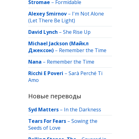
Stromae
–
Formidable
Alexey Smirnov
–
I'm Not Alone
(Let There Be Light)
David Lynch
–
She Rise Up
Michael Jackson (Майкл
Джексон)
–
Remember the Time
Nana
–
Remember the Time
Ricchi E Poveri
–
Sarà Perché Ti
Amo
Новые переводы
Syd Matters
–
In the Darkness
Tears For Fears
–
Sowing the
Seeds of Love