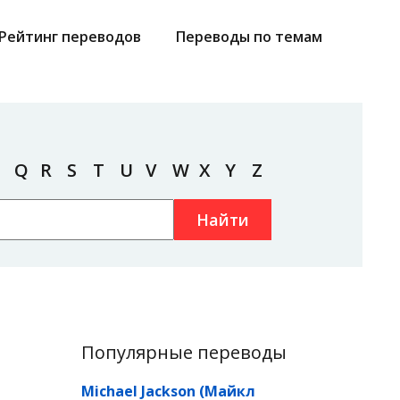
Рейтинг переводов
Переводы по темам
Q
R
S
T
U
V
W
X
Y
Z
Найти
Популярные переводы
Michael Jackson (Майкл