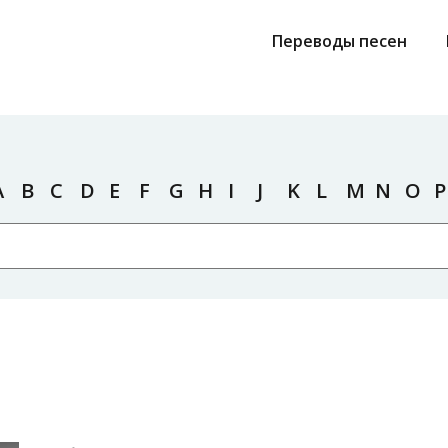
Переводы песен
A
B
C
D
E
F
G
H
I
J
K
L
M
N
O
P