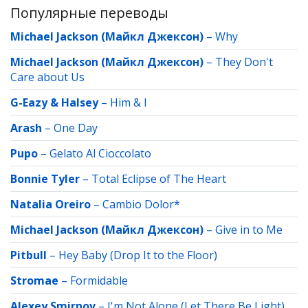
Популярные переводы
Michael Jackson (Майкл Джексон)
–
Why
Michael Jackson (Майкл Джексон)
–
They Don't
Care about Us
G-Eazy & Halsey
–
Him & I
Arash
–
One Day
Pupo
–
Gelato Al Cioccolato
Bonnie Tyler
–
Total Eclipse of The Heart
Natalia Oreiro
–
Cambio Dolor*
Michael Jackson (Майкл Джексон)
–
Give in to Me
Pitbull
–
Hey Baby (Drop It to the Floor)
Stromae
–
Formidable
Alexey Smirnov
–
I'm Not Alone (Let There Be Light)