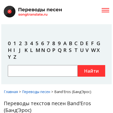
0
1
2
3
4
5
6
7
8
9
A
B
C
D
E
F
G
H
I
J
K
L
M
N
O
P
Q
R
S
T
U
V
W
X
Y
Z
Найти
Главная
>
Переводы песен
>
Band'Eros (Банд’Эрос)
Переводы текстов песен Band'Eros
(Банд’Эрос)