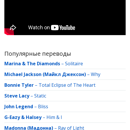
Популярные переводы
Marina & The Diamonds
–
Solitaire
Michael Jackson (Майкл Джексон)
–
Why
Bonnie Tyler
–
Total Eclipse of The Heart
Steve Lacy
–
Static
John Legend
–
Bliss
G-Eazy & Halsey
–
Him & I
Madonna (Мадонна)
–
Ray of Light