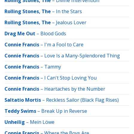
Rolling Stones, The
–
Divine Intervention
Rolling Stones, The
–
In the Stars
Rolling Stones, The
–
Jealous Lover
Drag Me Out
–
Blood Gods
Connie Francis
–
I'm a Fool to Care
Connie Francis
–
Love Is a Many-Splendored Thing
Connie Francis
–
Tammy
Connie Francis
–
I Can't Stop Loving You
Connie Francis
–
Heartaches by the Number
Saltatio Mortis
–
Reckless Sailor (Black Flag Rises)
Teddy Swims
–
Break Up in Reverse
Unheilig
–
Mein Löwe
Connie Francis
–
Where the Boys Are