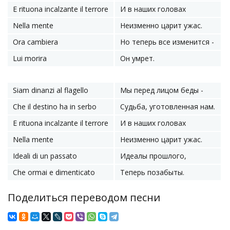
E rituona incalzante il terrore
И в наших головах
Nella mente
Неизменно царит ужас.
Ora cambiera
Но теперь все изменится -
Lui morira
Он умрет.
Siam dinanzi al flagello
Мы перед лицом беды -
Che il destino ha in serbo
Судьба, уготовленная нам.
E rituona incalzante il terrore
И в наших головах
Nella mente
Неизменно царит ужас.
Ideali di un passato
Идеалы прошлого,
Che ormai e dimenticato
Теперь позабыты.
Поделиться переводом песни