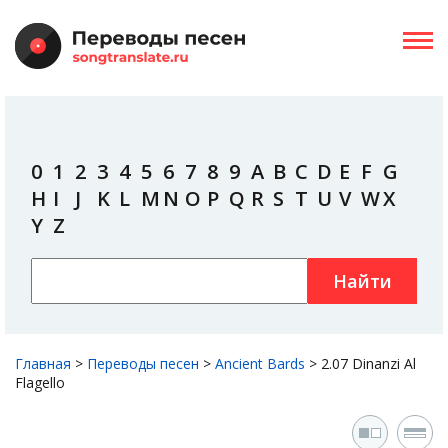
0
1
2
3
4
5
6
7
8
9
A
B
C
D
E
F
G
H
I
J
K
L
M
N
O
P
Q
R
S
T
U
V
W
X
Y
Z
Найти
Главная
>
Переводы песен
>
Ancient Bards
>
2.07 Dinanzi Al
Flagello