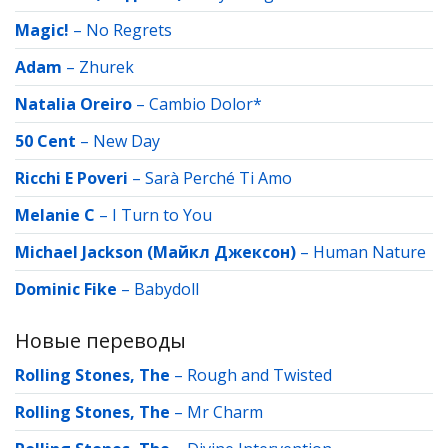
Magic!
–
No Regrets
Adam
–
Zhurek
Natalia Oreiro
–
Cambio Dolor*
50 Cent
–
New Day
Ricchi E Poveri
–
Sarà Perché Ti Amo
Melanie C
–
I Turn to You
Michael Jackson (Майкл Джексон)
–
Human Nature
Dominic Fike
–
Babydoll
Новые переводы
Rolling Stones, The
–
Rough and Twisted
Rolling Stones, The
–
Mr Charm