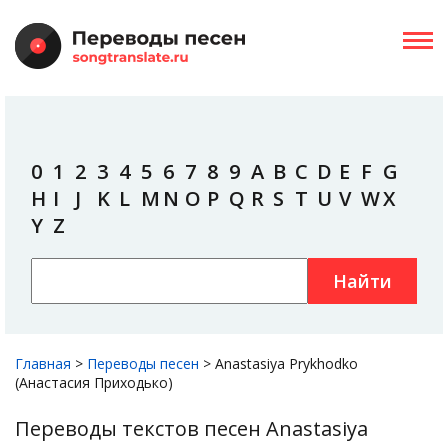
0
1
2
3
4
5
6
7
8
9
A
B
C
D
E
F
G
H
I
J
K
L
M
N
O
P
Q
R
S
T
U
V
W
X
Y
Z
Найти
Главная
>
Переводы песен
>
Anastasiya Prykhodko
(Анастасия Приходько)
Переводы текстов песен Anastasiya