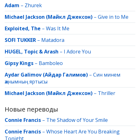
Adam
–
Zhurek
Michael Jackson (Майкл Джексон)
–
Give in to Me
Exploited, The
–
Was It Me
SOFI TUKKER
–
Matadora
HUGEL, Topic & Arash
–
I Adore You
Gipsy Kings
–
Bamboleo
Aydar Galimov (Айдар Галимов)
–
Син минем
җанымның яртысы
Michael Jackson (Майкл Джексон)
–
Thriller
Новые переводы
Connie Francis
–
The Shadow of Your Smile
Connie Francis
–
Whose Heart Are You Breaking
Tonight