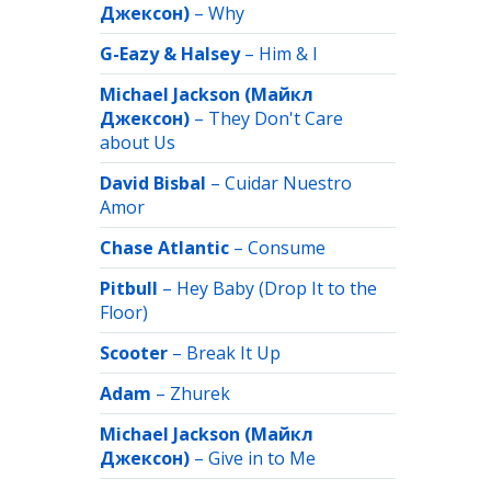
Джексон)
–
Why
G-Eazy & Halsey
–
Him & I
Michael Jackson (Майкл
Джексон)
–
They Don't Care
about Us
David Bisbal
–
Cuidar Nuestro
Amor
Chase Atlantic
–
Consume
Pitbull
–
Hey Baby (Drop It to the
Floor)
Scooter
–
Break It Up
Adam
–
Zhurek
Michael Jackson (Майкл
Джексон)
–
Give in to Me