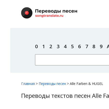
0
1
2
3
4
5
6
7
8
9
Главная
>
Переводы песен
>
Alle Farben & HUGEL
Переводы текстов песен Alle F