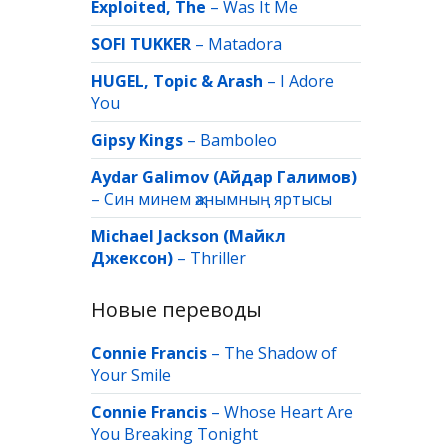
Exploited, The
–
Was It Me
SOFI TUKKER
–
Matadora
HUGEL, Topic & Arash
–
I Adore
You
Gipsy Kings
–
Bamboleo
Aydar Galimov (Айдар Галимов)
–
Син минем җанымның яртысы
Michael Jackson (Майкл
Джексон)
–
Thriller
Новые переводы
Connie Francis
–
The Shadow of
Your Smile
Connie Francis
–
Whose Heart Are
You Breaking Tonight