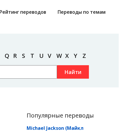
Рейтинг переводов
Переводы по темам
Q
R
S
T
U
V
W
X
Y
Z
Найти
Популярные переводы
Michael Jackson (Майкл