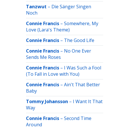
Tanzwut
–
Die Sänger Singen
Noch
Connie Francis
–
Somewhere, My
Love (Lara's Theme)
Connie Francis
–
The Good Life
Connie Francis
–
No One Ever
Sends Me Roses
Connie Francis
–
I Was Such a Fool
(To Fall in Love with You)
Connie Francis
–
Ain't That Better
Baby
Tommy Johansson
–
I Want It That
Way
Connie Francis
–
Second Time
Around