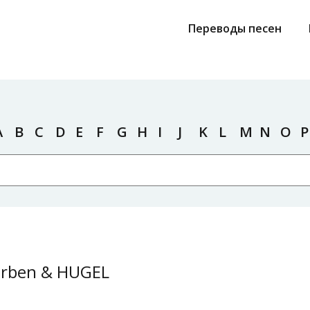
Переводы песен
A
B
C
D
E
F
G
H
I
J
K
L
M
N
O
P
arben & HUGEL