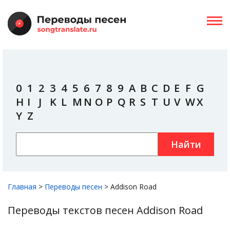
0
1
2
3
4
5
6
7
8
9
A
B
C
D
E
F
G
H
I
J
K
L
M
N
O
P
Q
R
S
T
U
V
W
X
Y
Z
Найти
Главная
>
Переводы песен
>
Addison Road
Переводы текстов песен Addison Road