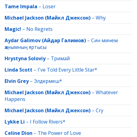
Tame Impala
–
Loser
Michael Jackson (Майкл Джексон)
–
Why
Magic!
–
No Regrets
Aydar Galimov (Айдар Галимов)
–
Син минем
җанымның яртысы
Hrystyna Soloviy
–
Тримай
Linda Scott
–
I've Told Every Little Star*
Elvin Grey
–
Элдермеш*
Michael Jackson (Майкл Джексон)
–
Whatever
Happens
Michael Jackson (Майкл Джексон)
–
Cry
Lykke Li
–
I Follow Rivers*
Celine Dion
–
The Power of Love