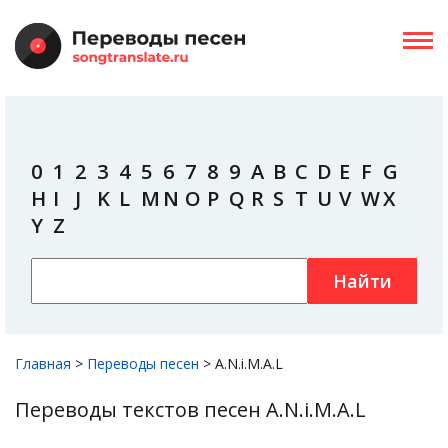
0
1
2
3
4
5
6
7
8
9
A
B
C
D
E
F
G
H
I
J
K
L
M
N
O
P
Q
R
S
T
U
V
W
X
Y
Z
Найти
Главная
>
Переводы песен
>
A.N.i.M.A.L
Переводы текстов песен A.N.i.M.A.L