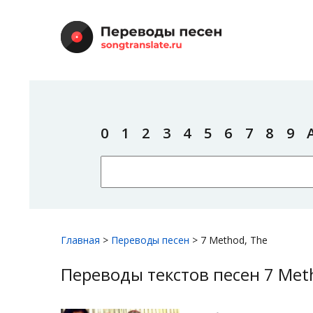
0
1
2
3
4
5
6
7
8
9
Главная
>
Переводы песен
>
7 Method, The
Переводы текстов песен 7 Met