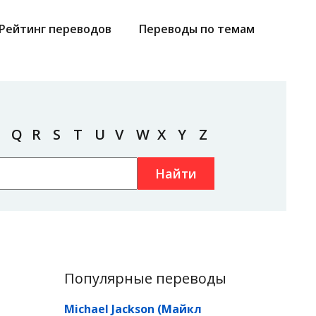
Рейтинг переводов
Переводы по темам
Q
R
S
T
U
V
W
X
Y
Z
Найти
Популярные переводы
Michael Jackson (Майкл