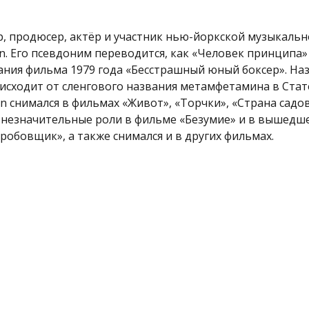
, продюсер, актёр и участник нью-йоркской музыкаль
n. Его псевдоним переводится, как «Человек принципа»
ания фильма 1979 года «Бесстрашный юный боксер». На
исходит от сленгового названия метамфетамина в Стат
n снимался в фильмах «Живот», «Торчки», «Страна садов
 незначительные роли в фильмe «Безумие» и в вышедш
робовщик», а также снимался и в других фильмах.