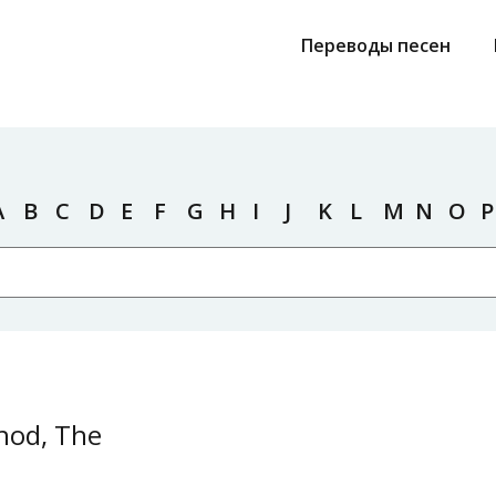
Переводы песен
A
B
C
D
E
F
G
H
I
J
K
L
M
N
O
P
hod, The