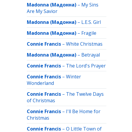
Madonna (Мадонна)
–
My Sins
Are My Savior
Madonna (Мадонна)
–
L.E.S. Girl
Madonna (Мадонна)
–
Fragile
Connie Francis
–
White Christmas
Madonna (Мадонна)
–
Betrayal
Connie Francis
–
The Lord's Prayer
Connie Francis
–
Winter
Wonderland
Connie Francis
–
The Twelve Days
of Christmas
Connie Francis
–
I'll Be Home for
Christmas
Connie Francis
–
O Little Town of