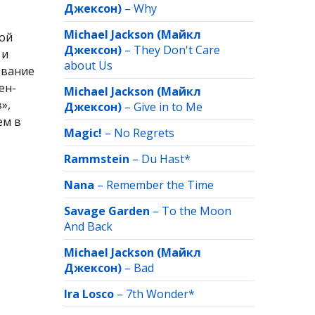
Джексон)
–
Why
Michael Jackson (Майкл
ной
Джексон)
–
They Don't Care
 и
about Us
звание
ен-
Michael Jackson (Майкл
»,
Джексон)
–
Give in to Me
ем в
Magic!
–
No Regrets
Rammstein
–
Du Hast*
Nana
–
Remember the Time
Savage Garden
–
To the Moon
And Back
Michael Jackson (Майкл
Джексон)
–
Bad
Ira Losco
–
7th Wonder*