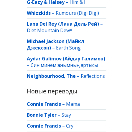
G-Eazy & Halsey
–
Him & I
Whizzkids
–
Rumours (Digi Digi)
Lana Del Rey (Лана Дель Рей)
–
Diet Mountain Dew*
Michael Jackson (Майкл
Джексон)
–
Earth Song
Aydar Galimov (Айдар Галимов)
–
Син минем җанымның яртысы
Neighbourhood, The
–
Reflections
Новые переводы
Connie Francis
–
Mama
Bonnie Tyler
–
Stay
Connie Francis
–
Cry