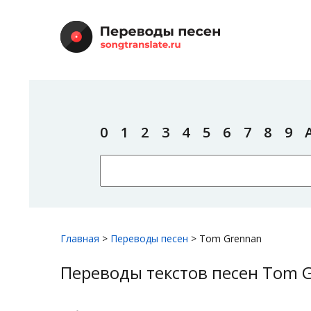
0
1
2
3
4
5
6
7
8
9
Главная
>
Переводы песен
>
Tom Grennan
Переводы текстов песен Tom 