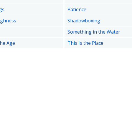
gs
Patience
ighness
Shadowboxing
Something in the Water
the Age
This Is the Place