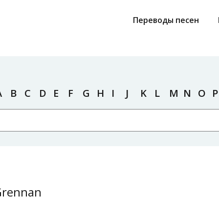
Переводы песен
A
B
C
D
E
F
G
H
I
J
K
L
M
N
O
P
Grennan