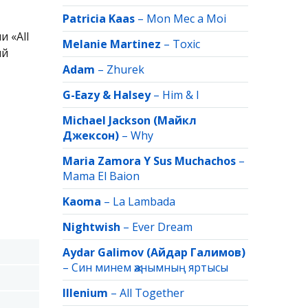
Patricia Kaas
–
Mon Mec a Moi
 «All
Melanie Martinez
–
Toxic
ый
Adam
–
Zhurek
G-Eazy & Halsey
–
Him & I
Michael Jackson (Майкл
Джексон)
–
Why
Maria Zamora Y Sus Muchachos
–
Mama El Baion
Kaoma
–
La Lambada
Nightwish
–
Ever Dream
Aydar Galimov (Айдар Галимов)
–
Син минем җанымның яртысы
Illenium
–
All Together