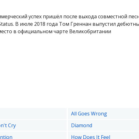
мерческий успех пришёл после выхода совместной песни
Status. В июле 2018 года Том Греннан выпустил дебютн
5 место в официальном чарте Великобритании
All Goes Wrong
n't Cry
Diamond
ention
How Does It Feel