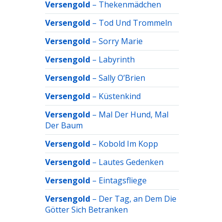
Versengold
–
Thekenmädchen
Versengold
–
Tod Und Trommeln
Versengold
–
Sorry Marie
Versengold
–
Labyrinth
Versengold
–
Sally O’Brien
Versengold
–
Küstenkind
Versengold
–
Mal Der Hund, Mal
Der Baum
Versengold
–
Kobold Im Kopp
Versengold
–
Lautes Gedenken
Versengold
–
Eintagsfliege
Versengold
–
Der Tag, an Dem Die
Götter Sich Betranken