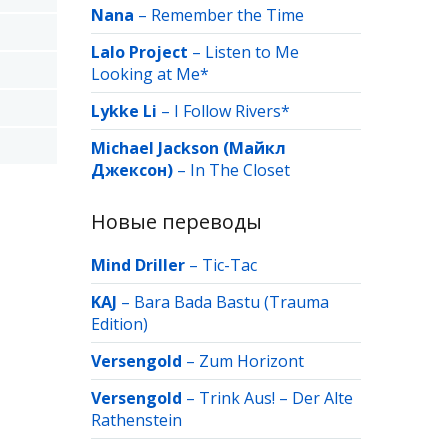
Nana
–
Remember the Time
Lalo Project
–
Listen to Me
Looking at Me*
Lykke Li
–
I Follow Rivers*
Michael Jackson (Майкл
Джексон)
–
In The Closet
Новые переводы
Mind Driller
–
Tic-Tac
KAJ
–
Bara Bada Bastu (Trauma
Edition)
Versengold
–
Zum Horizont
Versengold
–
Trink Aus! – Der Alte
Rathenstein