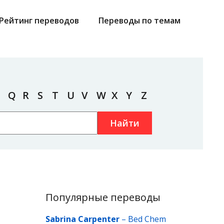
Рейтинг переводов
Переводы по темам
Q
R
S
T
U
V
W
X
Y
Z
Найти
Популярные переводы
Sabrina Carpenter
–
Bed Chem