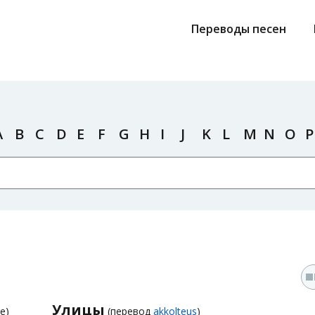
Переводы песен
A
B
C
D
E
F
G
H
I
J
K
L
M
N
O
P
Улицы
e)
(перевод
akkolteus
)