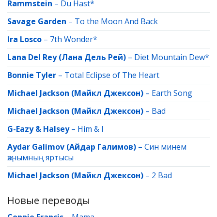
Rammstein
–
Du Hast*
Savage Garden
–
To the Moon And Back
Ira Losco
–
7th Wonder*
Lana Del Rey (Лана Дель Рей)
–
Diet Mountain Dew*
Bonnie Tyler
–
Total Eclipse of The Heart
Michael Jackson (Майкл Джексон)
–
Earth Song
Michael Jackson (Майкл Джексон)
–
Bad
G-Eazy & Halsey
–
Him & I
Aydar Galimov (Айдар Галимов)
–
Син минем
җанымның яртысы
Michael Jackson (Майкл Джексон)
–
2 Bad
Новые переводы