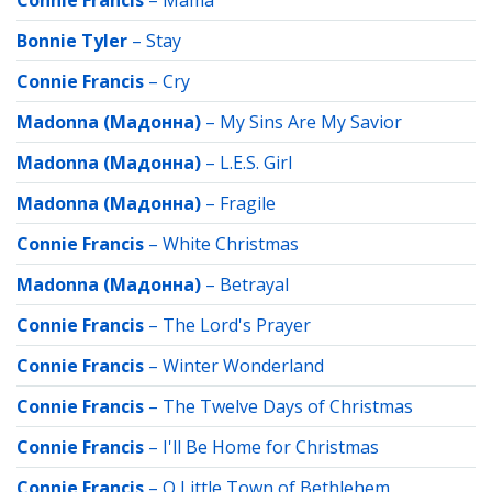
Connie Francis
–
Mama
Bonnie Tyler
–
Stay
Connie Francis
–
Cry
Madonna (Мадонна)
–
My Sins Are My Savior
Madonna (Мадонна)
–
L.E.S. Girl
Madonna (Мадонна)
–
Fragile
Connie Francis
–
White Christmas
Madonna (Мадонна)
–
Betrayal
Connie Francis
–
The Lord's Prayer
Connie Francis
–
Winter Wonderland
Connie Francis
–
The Twelve Days of Christmas
Connie Francis
–
I'll Be Home for Christmas
Connie Francis
–
O Little Town of Bethlehem