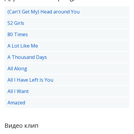
(Can't Get My) Head around You
52 Girls
80 Times
A Lot Like Me
A Thousand Days
All Along
All I Have Left Is You
All I Want
Amazed
Видео клип