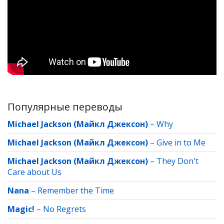
Популярные переводы
Michael Jackson (Майкл Джексон)
–
Why
Michael Jackson (Майкл Джексон)
–
Give in to Me
Michael Jackson (Майкл Джексон)
–
They Don't
Care about Us
Nana
–
Remember the Time
Magic!
–
No Regrets