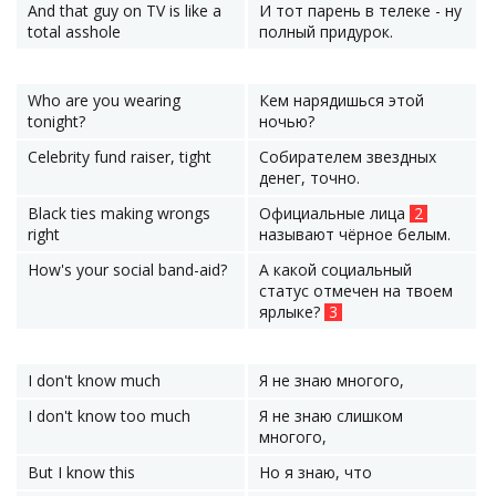
And that guy on TV is like a
И тот парень в телеке - ну
total asshole
полный придурок.
Who are you wearing
Кем нарядишься этой
tonight?
ночью?
Celebrity fund raiser, tight
Собирателем звездных
денег, точно.
Black ties making wrongs
Официальные лица
2
right
называют чёрное белым.
How's your social band-aid?
А какой социальный
статус отмечен на твоем
ярлыке?
3
I don't know much
Я не знаю многого,
I don't know too much
Я не знаю слишком
многого,
But I know this
Но я знаю, что