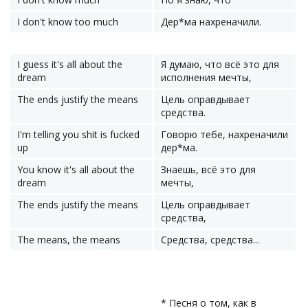
I don't know too much
Дер*ма нахреначили.
I guess it's all about the
Я думаю, что всё это для
dream
исполнения мечты,
The ends justify the means
Цель оправдывает
средства.
I'm telling you shit is fucked
Говорю тебе, нахреначили
up
дер*ма.
You know it's all about the
Знаешь, всё это для
dream
мечты,
The ends justify the means
Цель оправдывает
средства,
The means, the means
Средства, средства...
* Песня о том, как в