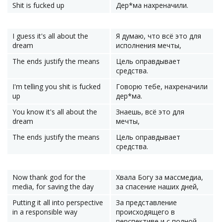
Shit is fucked up
Дер*ма нахреначили.
I guess it's all about the
Я думаю, что всё это для
dream
исполнения мечты,
The ends justify the means
Цель оправдывает
средства.
I'm telling you shit is fucked
Говорю тебе, нахреначили
up
дер*ма.
You know it's all about the
Знаешь, всё это для
dream
мечты,
The ends justify the means
Цель оправдывает
средства.
Now thank god for the
Хвала Богу за массмедиа,
media, for saving the day
за спасение наших дней,
Putting it all into perspective
За представление
in a responsible way
происходящего в
перспективе и с полной