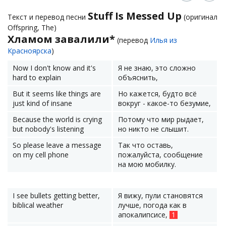
Stuff Is Messed Up
Текст и перевод песни
(оригинал
Offspring, The)
Хламом завалили*
(перевод
Илья из
Красноярска
)
Now I don't know and it's
Я не знаю, это сложно
hard to explain
объяснить,
But it seems like things are
Но кажется, будто всё
just kind of insane
вокруг - какое-то безумие,
Because the world is crying
Потому что мир рыдает,
but nobody's listening
но никто не слышит.
So please leave a message
Так что оставь,
on my cell phone
пожалуйста, сообщение
на мою мобилку.
I see bullets getting better,
Я вижу, пули становятся
biblical weather
лучше, погода как в
апокалипсисе,
1