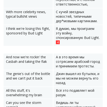
ответственностью,
With more celebrity news,
С кучей звездных
typical bullshit views
новостей, типичными
дер*мовыми картинками.
I think we're losing this fight,
Я думаю, мы проиграем
sponsored by Bud Light
эту войну,
спонсированную Bud Light.
4
And now we're rockin' the
А в это время мы
Сasbah and taking the flak
сотрясаем арабский город
и принимаем протесты.
The genie's out of the bottle
Джин вышел из бутылки, и
and we can't put it back
мы не можем вернуть его
назад.
All this stuff, it's
Всё это подавляет мой
overwhelming my brain
разум.
Can you see the storm
Видишь ли ты