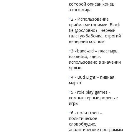
которой описан конец
этого мира
↑
2 - Использование
приёма метонимии. Black
tie (дословно) - чёрный
галстук-бабочка, строгий
вечерний костюм
↑
3 - band-aid – пластырь,
наклейка, здесь
использовано в значении
ярлык
↑
4 - Bud Light – пивная
марка
↑
5 - role play games -
компьютерные ролевые
игры
↑
6 - политтреп –
политическое
словоблудие,
аналитические программы