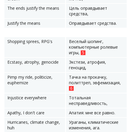
The ends justify the means
Цель оправдывает
средства,
Justify the means
Оправдывает средства.
Shopping sprees, RPG's
Веселый шопинг,
компьютерные ролевые
игры,
5
Ecstasy, atrophy, genocide
Экстези, атрофия,
геноцид,
Pimp my ride, politicize,
Тачка на прокачку,
euphemize
политтреп, эвфемизация,
6
Injustice everywhere
Тотальная
несправедливость,
Apathy, I don't care
Апатия: мне все равно.
Hurricanes, climate change,
Ураганы, климатические
huh
изменения, ага.