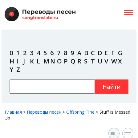
0
1
2
3
4
5
6
7
8
9
A
B
C
D
E
F
G
H
I
J
K
L
M
N
O
P
Q
R
S
T
U
V
W
X
Y
Z
Найти
Главная
>
Переводы песен
>
Offspring, The
>
Stuff Is Messed
Up