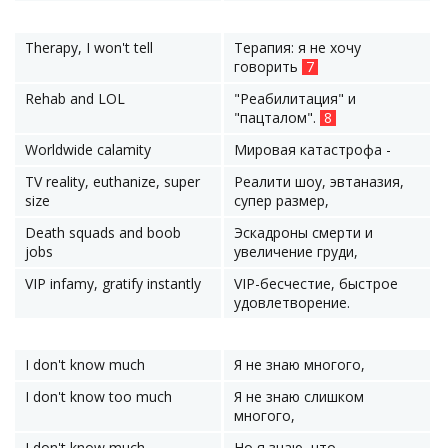
Therapy, I won't tell
Терапия: я не хочу
говорить
7
Rehab and LOL
"Реабилитация" и
"пацталом".
8
Worldwide calamity
Мировая катастрофа -
TV reality, euthanize, super
Реалити шоу, эвтаназия,
size
супер размер,
Death squads and boob
Эскадроны смерти и
jobs
увеличение груди,
VIP infamy, gratify instantly
VIP-бесчестие, быстрое
удовлетворение.
I don't know much
Я не знаю многого,
I don't know too much
Я не знаю слишком
многого,
I don't know much
Но я знаю, что