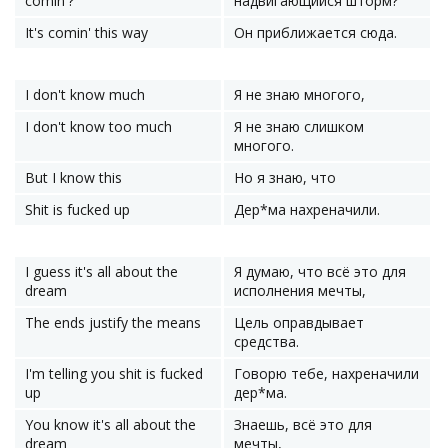
comin'?
надвигающийся шторм?
It's comin' this way
Он приближается сюда.
I don't know much
Я не знаю многого,
I don't know too much
Я не знаю слишком
многого.
But I know this
Но я знаю, что
Shit is fucked up
Дер*ма нахреначили.
I guess it's all about the
Я думаю, что всё это для
dream
исполнения мечты,
The ends justify the means
Цель оправдывает
средства.
I'm telling you shit is fucked
Говорю тебе, нахреначили
up
дер*ма.
You know it's all about the
Знаешь, всё это для
dream
мечты,