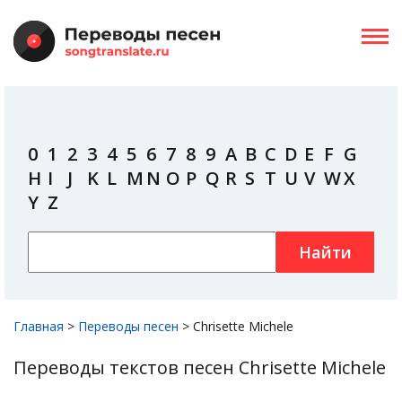
0
1
2
3
4
5
6
7
8
9
A
B
C
D
E
F
G
H
I
J
K
L
M
N
O
P
Q
R
S
T
U
V
W
X
Y
Z
Найти
Главная
>
Переводы песен
>
Chrisette Michele
Переводы текстов песен Chrisette Michele