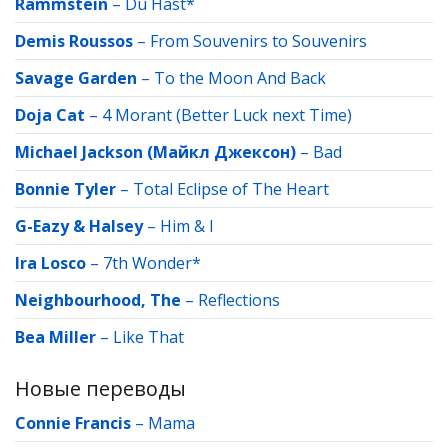
Rammstein
–
Du Hast*
Demis Roussos
–
From Souvenirs to Souvenirs
Savage Garden
–
To the Moon And Back
Doja Cat
–
4 Morant (Better Luck next Time)
Michael Jackson (Майкл Джексон)
–
Bad
Bonnie Tyler
–
Total Eclipse of The Heart
G-Eazy & Halsey
–
Him & I
Ira Losco
–
7th Wonder*
Neighbourhood, The
–
Reflections
Bea Miller
–
Like That
Новые переводы
Connie Francis
–
Mama