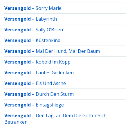
Versengold
–
Sorry Marie
Versengold
–
Labyrinth
Versengold
–
Sally O’Brien
Versengold
–
Küstenkind
Versengold
–
Mal Der Hund, Mal Der Baum
Versengold
–
Kobold Im Kopp
Versengold
–
Lautes Gedenken
Versengold
–
Eis Und Asche
Versengold
–
Durch Den Sturm
Versengold
–
Eintagsfliege
Versengold
–
Der Tag, an Dem Die Götter Sich
Betranken