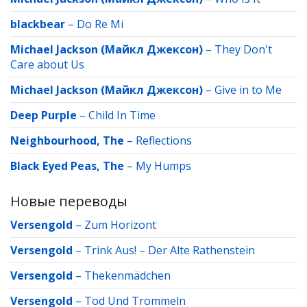
blackbear
–
Do Re Mi
Michael Jackson (Майкл Джексон)
–
They Don't
Care about Us
Michael Jackson (Майкл Джексон)
–
Give in to Me
Deep Purple
–
Child In Time
Neighbourhood, The
–
Reflections
Black Eyed Peas, The
–
My Humps
Новые переводы
Versengold
–
Zum Horizont
Versengold
–
Trink Aus! – Der Alte Rathenstein
Versengold
–
Thekenmädchen
Versengold
–
Tod Und Trommeln