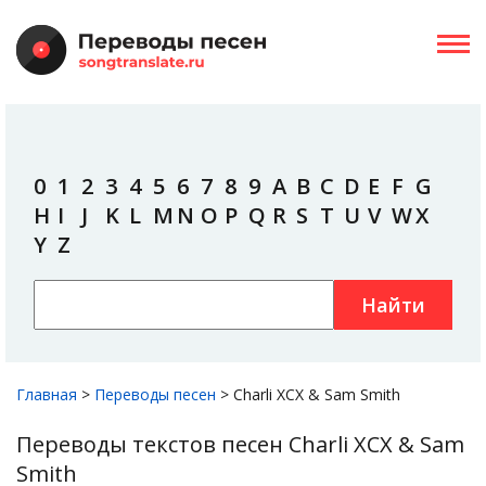
0
1
2
3
4
5
6
7
8
9
A
B
C
D
E
F
G
H
I
J
K
L
M
N
O
P
Q
R
S
T
U
V
W
X
Y
Z
Найти
Главная
>
Переводы песен
>
Charli XCX & Sam Smith
Переводы текстов песен Charli XCX & Sam
Smith