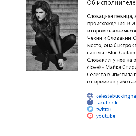
Об исполнителе
Словацкая певица, 
происхождения. В 2
втором сезоне чехо
Чехии и Словакии. 
место, она быстро 
синглы «Blue Guita
Словакии, у неё на р
človek» Майка Спири
Селеста выпустила 
от времени работае
celestebuckingh
facebook
twitter
youtube