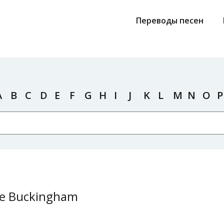
Переводы песен
A
B
C
D
E
F
G
H
I
J
K
L
M
N
O
P
te Buckingham