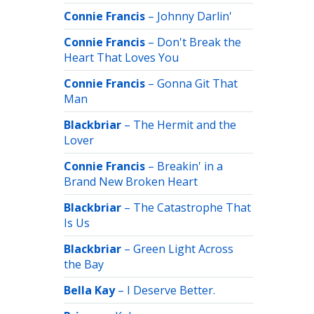
Connie Francis
–
Johnny Darlin'
Connie Francis
–
Don't Break the
Heart That Loves You
Connie Francis
–
Gonna Git That
Man
Blackbriar
–
The Hermit and the
Lover
Connie Francis
–
Breakin' in a
Brand New Broken Heart
Blackbriar
–
The Catastrophe That
Is Us
Blackbriar
–
Green Light Across
the Bay
Bella Kay
–
I Deserve Better.