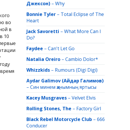
Джексон)
–
Why
Bonnie Tyler
–
Total Eclipse of The
кого
Heart
ию во
ной в
Jack Savoretti
–
What More Can I
в 10
Do?
 первые
Faydee
–
Can't Let Go
ротации
y
Natalia Oreiro
–
Cambio Dolor*
 году
Whizzkids
–
Rumours (Digi Digi)
 время
Aydar Galimov (Айдар Галимов)
–
Син минем җанымның яртысы
Kacey Musgraves
–
Velvet Elvis
Rolling Stones, The
–
Factory Girl
Black Rebel Motorcycle Club
–
666
Conducer