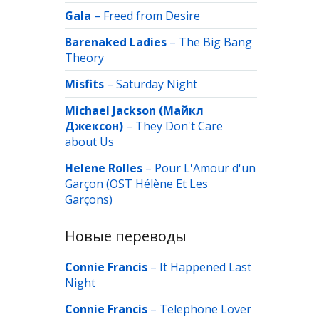
Gala
–
Freed from Desire
Barenaked Ladies
–
The Big Bang
Theory
Misfits
–
Saturday Night
Michael Jackson (Майкл
Джексон)
–
They Don't Care
about Us
Helene Rolles
–
Pour L'Amour d'un
Garçon (OST Hélène Et Les
Garçons)
Новые переводы
Connie Francis
–
It Happened Last
Night
Connie Francis
–
Telephone Lover