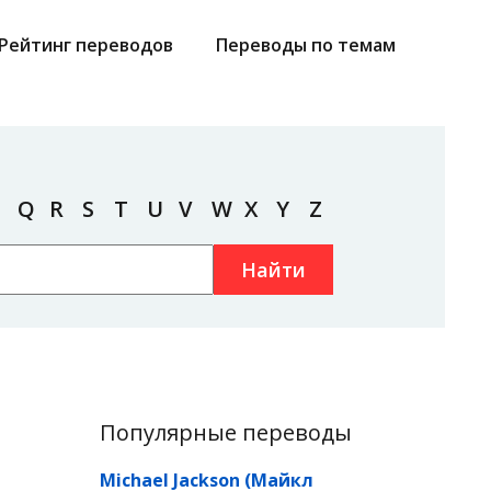
Рейтинг переводов
Переводы по темам
Q
R
S
T
U
V
W
X
Y
Z
Найти
Популярные переводы
Michael Jackson (Майкл