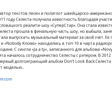
автор текстов песен и полиглот швейцарско-американс
011 году Селеста получила известность благодаря участ
словацкого реалити-шоу «СуперСтар». Она стала извест
Селеста прошла в финальную часть шоу, но выбыла, заня
стала выпускать музыкальный материал за свой счёт. Её
r» и «Nobody Knows» находились в топ-10 в чарта радио
одине. С сингла «Ja a ty», записанного для альбома «Nov
та началось сотрудничество Селесты с рэпером. В 2012
первый долгоиграющий альбом Don’t Look Back.Селеста
т моделью...
am.com