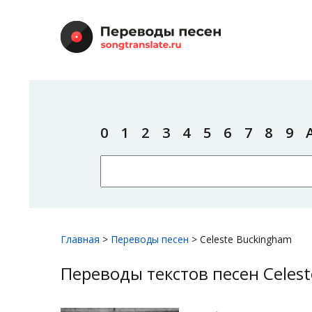
0
1
2
3
4
5
6
7
8
9
Главная
>
Переводы песен
>
Celeste Buckingham
Переводы текстов песен Celes