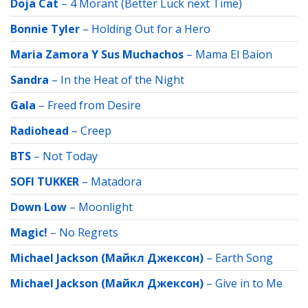
Doja Cat
–
4 Morant (Better Luck next Time)
Bonnie Tyler
–
Holding Out for a Hero
Maria Zamora Y Sus Muchachos
–
Mama El Baion
Sandra
–
In the Heat of the Night
Gala
–
Freed from Desire
Radiohead
–
Creep
BTS
–
Not Today
SOFI TUKKER
–
Matadora
Down Low
–
Moonlight
Magic!
–
No Regrets
Michael Jackson (Майкл Джексон)
–
Earth Song
Michael Jackson (Майкл Джексон)
–
Give in to Me