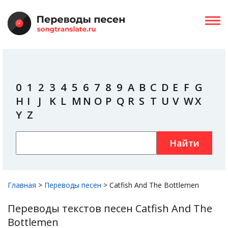
0
1
2
3
4
5
6
7
8
9
A
B
C
D
E
F
G
H
I
J
K
L
M
N
O
P
Q
R
S
T
U
V
W
X
Y
Z
Найти
Главная
>
Переводы песен
>
Catfish And The Bottlemen
Переводы текстов песен Catfish And The
Bottlemen