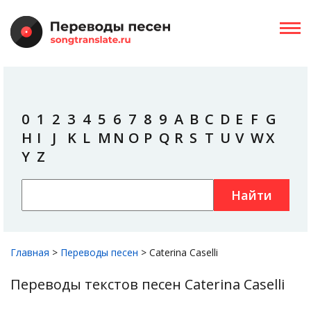
0
1
2
3
4
5
6
7
8
9
A
B
C
D
E
F
G
H
I
J
K
L
M
N
O
P
Q
R
S
T
U
V
W
X
Y
Z
Найти
Главная
>
Переводы песен
>
Caterina Caselli
Переводы текстов песен Caterina Caselli