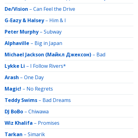
De/Vision
–
Can Feel the Drive
G-Eazy & Halsey
–
Him & I
Peter Murphy
–
Subway
Alphaville
–
Big in Japan
Michael Jackson (Майкл Джексон)
–
Bad
Lykke Li
–
I Follow Rivers*
Arash
–
One Day
Magic!
–
No Regrets
Teddy Swims
–
Bad Dreams
DJ BoBo
–
Chiwawa
Wiz Khalifa
–
Promises
Tarkan
–
Simarik