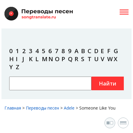
0
1
2
3
4
5
6
7
8
9
A
B
C
D
E
F
G
H
I
J
K
L
M
N
O
P
Q
R
S
T
U
V
W
X
Y
Z
Найти
Главная
>
Переводы песен
>
Adele
>
Someone Like You