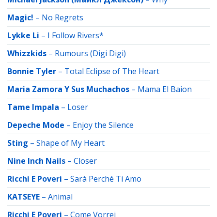
Magic!
–
No Regrets
Lykke Li
–
I Follow Rivers*
Whizzkids
–
Rumours (Digi Digi)
Bonnie Tyler
–
Total Eclipse of The Heart
Maria Zamora Y Sus Muchachos
–
Mama El Baion
Tame Impala
–
Loser
Depeche Mode
–
Enjoy the Silence
Sting
–
Shape of My Heart
Nine Inch Nails
–
Closer
Ricchi E Poveri
–
Sarà Perché Ti Amo
KATSEYE
–
Animal
Ricchi E Poveri
–
Come Vorrei