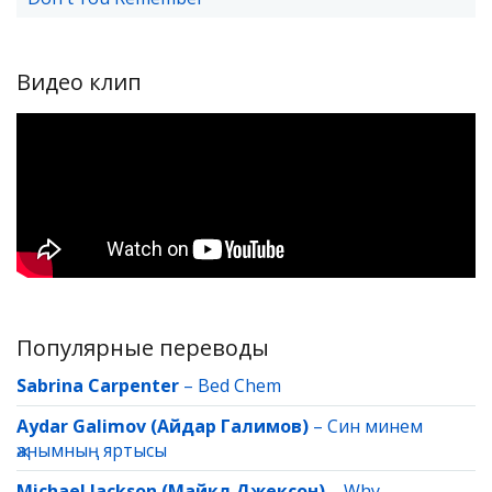
Видео клип
Популярные переводы
Sabrina Carpenter
–
Bed Chem
Aydar Galimov (Айдар Галимов)
–
Син минем
җанымның яртысы
Michael Jackson (Майкл Джексон)
–
Why