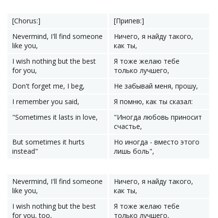
[Chorus:]
[Припев:]
Nevermind, I'll find someone
Ничего, я найду такого,
like you,
как ты,
I wish nothing but the best
Я тоже желаю тебе
for you,
только лучшего,
Don't forget me, I beg,
Не забывай меня, прошу,
I remember you said,
Я помню, как ты сказал:
"Sometimes it lasts in love,
"Иногда любовь приносит
счастье,
But sometimes it hurts
Но иногда - вместо этого
instead"
лишь боль",
Nevermind, I'll find someone
Ничего, я найду такого,
like you,
как ты,
I wish nothing but the best
Я тоже желаю тебе
for you, too,
только лучшего,