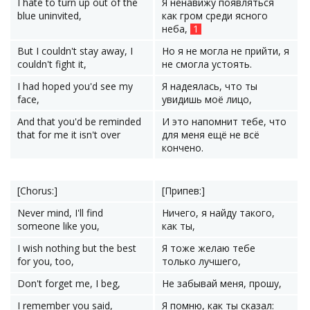
I hate to turn up out of the
Я ненавижу появляться
blue uninvited,
как гром среди ясного
неба,
1
But I couldn't stay away, I
Но я не могла не прийти, я
couldn't fight it,
не смогла устоять.
I had hoped you'd see my
Я надеялась, что ты
face,
увидишь моё лицо,
And that you'd be reminded
И это напомнит тебе, что
that for me it isn't over
для меня ещё не всё
кончено.
[Chorus:]
[Припев:]
Never mind, I'll find
Ничего, я найду такого,
someone like you,
как ты,
I wish nothing but the best
Я тоже желаю тебе
for you, too,
только лучшего,
Don't forget me, I beg,
Не забывай меня, прошу,
I remember you said,
Я помню, как ты сказал: