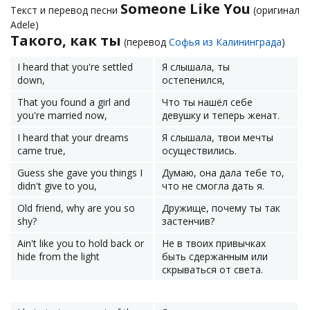
Someone Like You
Текст и перевод песни
(оригинал
Adele)
Такого, как ты
(перевод
Софья из Калининграда
)
I heard that you're settled
Я слышала, ты
down,
остепенился,
That you found a girl and
Что ты нашёл себе
you're married now,
девушку и теперь женат.
I heard that your dreams
Я слышала, твои мечты
came true,
осуществились.
Guess she gave you things I
Думаю, она дала тебе то,
didn't give to you,
что не смогла дать я.
Old friend, why are you so
Дружище, почему ты так
shy?
застенчив?
Ain't like you to hold back or
Не в твоих привычках
hide from the light
быть сдержанным или
скрываться от света.