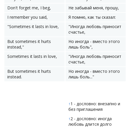
Don't forget me, I beg,
Не забывай меня, прошу,
I remember you said,
Я помню, как ты сказал:
"Sometimes it lasts in love,
"Иногда любовь приносит
счастье,
But sometimes it hurts
Но иногда - вместо этого
instead,"
лишь боль",
Sometimes it lasts in love,
"Иногда любовь приносит
счастье,
But sometimes it hurts
Но иногда - вместо этого
instead.
лишь боль..."
↑
1 - дословно: внезапно и
без приглашения
↑
2 - дословно: иногда
любовь длится долго