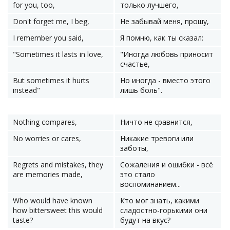
for you, too,
только лучшего,
Don't forget me, I beg,
Не забывай меня, прошу,
I remember you said,
Я помню, как ты сказал:
"Sometimes it lasts in love,
"Иногда любовь приносит
счастье,
But sometimes it hurts
Но иногда - вместо этого
instead"
лишь боль".
Nothing compares,
Ничто не сравнится,
No worries or cares,
Никакие тревоги или
заботы,
Regrets and mistakes, they
Сожаления и ошибки - всё
are memories made,
это стало
воспоминанием...
Who would have known
Кто мог знать, какими
how bittersweet this would
сладостно-горькими они
taste?
будут на вкус?