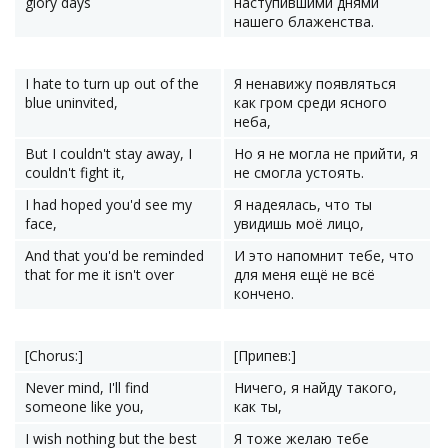
glory days
наступившими днями
нашего блаженства.
I hate to turn up out of the
Я ненавижу появляться
blue uninvited,
как гром среди ясного
неба,
But I couldn't stay away, I
Но я не могла не прийти, я
couldn't fight it,
не смогла устоять.
I had hoped you'd see my
Я надеялась, что ты
face,
увидишь моё лицо,
And that you'd be reminded
И это напомнит тебе, что
that for me it isn't over
для меня ещё не всё
кончено.
[Chorus:]
[Припев:]
Never mind, I'll find
Ничего, я найду такого,
someone like you,
как ты,
I wish nothing but the best
Я тоже желаю тебе