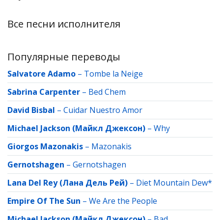
Все песни исполнителя
Популярные переводы
Salvatore Adamo
–
Tombe la Neige
Sabrina Carpenter
–
Bed Chem
David Bisbal
–
Cuidar Nuestro Amor
Michael Jackson (Майкл Джексон)
–
Why
Giorgos Mazonakis
–
Mazonakis
Gernotshagen
–
Gernotshagen
Lana Del Rey (Лана Дель Рей)
–
Diet Mountain Dew*
Empire Of The Sun
–
We Are the People
Michael Jackson (Майкл Джексон)
–
Bad