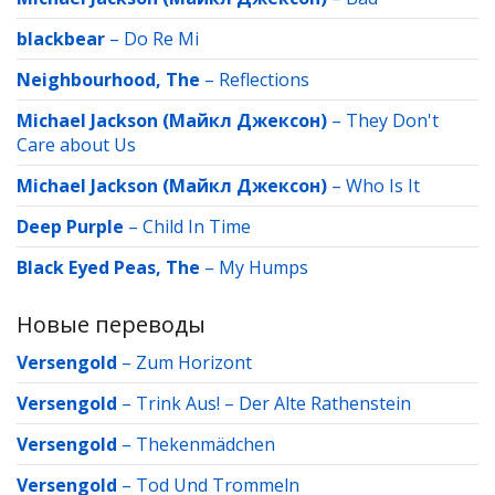
blackbear
–
Do Re Mi
Neighbourhood, The
–
Reflections
Michael Jackson (Майкл Джексон)
–
They Don't
Care about Us
Michael Jackson (Майкл Джексон)
–
Who Is It
Deep Purple
–
Child In Time
Black Eyed Peas, The
–
My Humps
Новые переводы
Versengold
–
Zum Horizont
Versengold
–
Trink Aus! – Der Alte Rathenstein
Versengold
–
Thekenmädchen
Versengold
–
Tod Und Trommeln